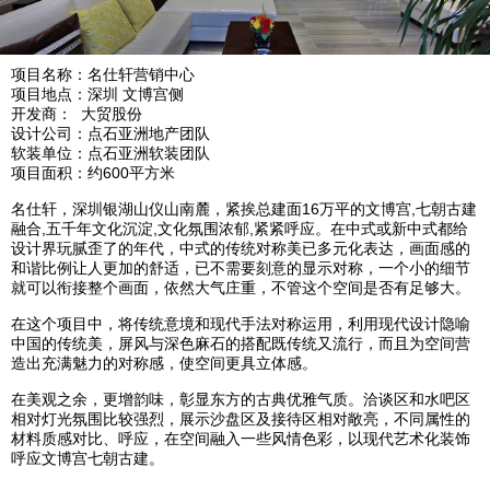
项目名称：名仕轩营销中心
项目地点：深圳 文博宫侧
开发商： 大贸股份
设计公司：点石亚洲地产团队
软装单位：点石亚洲软装团队
项目面积：约600平方米
名仕轩，深圳银湖山仪山南麓，紧挨总建面16万平的文博宫,七朝古建
融合,五千年文化沉淀,文化氛围浓郁,紧紧呼应。
在中式或新中式都给
设计界玩腻歪了的年代，中式的传统对称美已多元化表达，画面感的
和谐比例让人更加的舒适，已不需要刻意的显示对称，一个小的细节
就可以衔接整个画面，依然大气庄重，不管这个空间是否有足够大。
在这个项目中，将传统意境和现代手法对称运用，利用现代设计隐喻
中国的传统美，屏风与深色麻石的搭配既传统又流行，而且为空间营
造出充满魅力的对称感，使空间更具立体感。
在美观之余，更增韵味，彰显东方的古典优雅气质。洽谈区和水吧区
相对灯光氛围比较强烈，展示沙盘区及接待区相对敞亮，不同属性的
材料质感对比、呼应，在空间融入一些风情色彩，以现代艺术化装饰
呼应文博宫七朝古建。