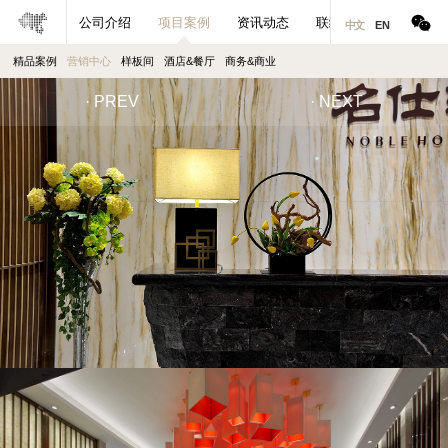
公司介绍
项目案例
资讯动态
联络合作
中文
EN
精品案例
营销中心
样板间
酒店&餐厅
商务&商业
· PREV
· NEXT