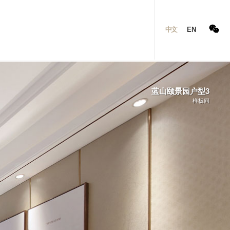
中文
EN
蓝山颐景园户型3
样板间