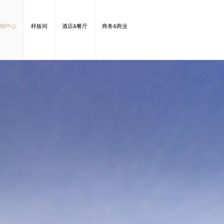
销中心
样板间
酒店&餐厅
商务&商业